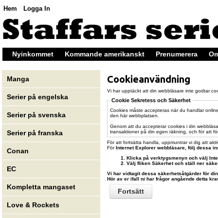
Hem
Logga In
Nyinkommet
Kommande amerikanskt
Prenumerera
Om
Cookieanvändning
Manga
Vi har upptäckt att din webbläsare inte godtar cook
Serier på engelska
Cookie Sekretess och Säkerhet
Cookies måste accepteras när du handlar online 
Serier på svenska
den här webbplatsen.
Genom att du accepterar cookies i din webbläsar
transaktioner på din egen räkning, och för att fö
Serier på franska
För att fortsätta handla, uppmuntrar vi dig att akt
För
Internet Explorer
webbläsare, följ dessa in
Conan
Klicka på verktygsmenyn och välj Inter
Välj fliken Säkerhet och ställ ner säk
EC
Vi har vidtagit dessa säkerhetsåtgärder för di
Hör av er ifall ni har frågor angående detta kra
Kompletta mangaset
Fortsätt
Love & Rockets