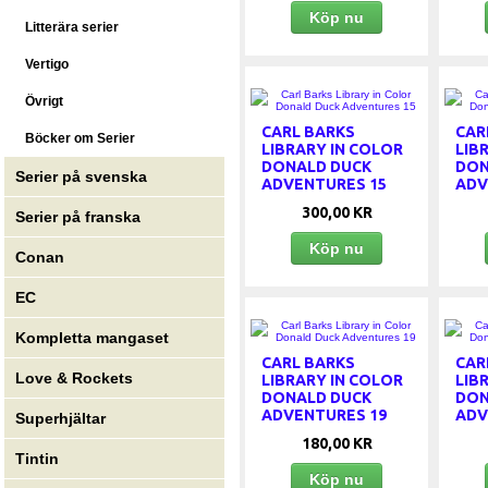
Köp nu
Litterära serier
Vertigo
Övrigt
CARL BARKS
CAR
Böcker om Serier
LIBRARY IN COLOR
LIB
DONALD DUCK
DON
Serier på svenska
ADVENTURES 15
ADV
300,00 KR
Serier på franska
Köp nu
Conan
EC
Kompletta mangaset
CARL BARKS
CAR
Love & Rockets
LIBRARY IN COLOR
LIB
DONALD DUCK
DON
ADVENTURES 19
ADV
Superhjältar
180,00 KR
Tintin
Köp nu