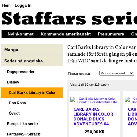
Hem
Logga In
Nyinkommet
Kommande amerikanskt
Prenumerera
Om
Carl Barks Library in Color var
Manga
samlade för första gången på en
från WDC samt de längre histo
Serier på engelska
Dagspresserier
Filterat resultat:
Disney
Visar
1
till
20
(av
115
varor)
Carl Barks Library in Color
Don Rosa
CARL BARKS
CAR
Övrigt
LIBRARY IN COLOR
LIB
DONALD DUCK
DON
ADVENTURES 04
ADV
Europeiska serier
250,00 KR
Fantasy/SF/Skräck