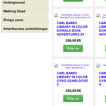
Underground
Walking Dead
Övriga varor
CARL BARKS
CAR
LIBRARY IN COLOR
LIB
Amerikanska serietidningar
DONALD DUCK
DON
ADVENTURES 23
ADV
200,00 KR
Köp nu
CARL BARKS
CAR
LIBRARY IN COLOR
LIB
GYRO GEARLOOSE
GYR
3
4
200,00 KR
Köp nu