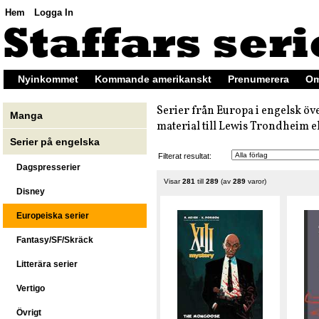
Hem
Logga In
Nyinkommet
Kommande amerikanskt
Prenumerera
Om
Serier från Europa i engelsk öve
Manga
material till Lewis Trondheim ell
Serier på engelska
Filterat resultat:
Dagspresserier
Visar
281
till
289
(av
289
varor)
Disney
Europeiska serier
Fantasy/SF/Skräck
Litterära serier
Vertigo
Övrigt