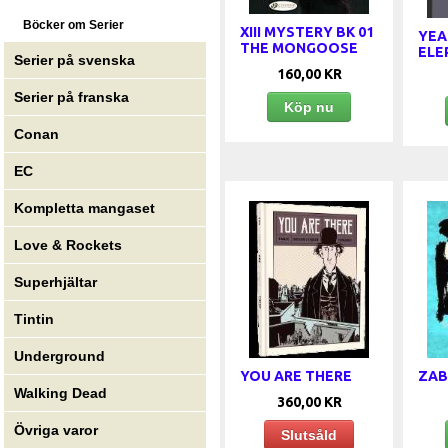
Böcker om Serier
XIII MYSTERY BK 01
YEA
THE MONGOOSE
ELE
Serier på svenska
160,00 KR
Serier på franska
Köp nu
Conan
EC
Kompletta mangaset
Love & Rockets
Superhjältar
Tintin
Underground
YOU ARE THERE
ZAB
Walking Dead
360,00 KR
Övriga varor
Slutsåld