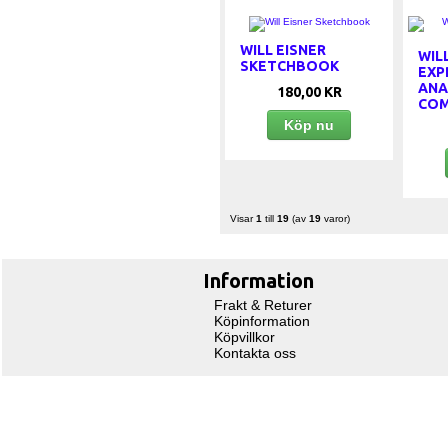
WILL EISNER
WIL
SKETCHBOOK
EXP
ANA
180,00 KR
COM
Köp nu
Visar
1
till
19
(av
19
varor)
Information
Frakt & Returer
Köpinformation
Köpvillkor
Kontakta oss