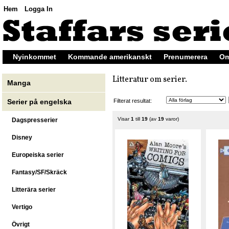
Hem
Logga In
Nyinkommet
Kommande amerikanskt
Prenumerera
Om
Litteratur om serier.
Manga
Filterat resultat:
Serier på engelska
Visar
1
till
19
(av
19
varor)
Dagspresserier
Disney
Europeiska serier
Fantasy/SF/Skräck
Litterära serier
Vertigo
Övrigt