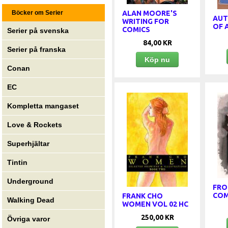
ALAN MOORE'S
Böcker om Serier
AUT
WRITING FOR
OF 
COMICS
Serier på svenska
84,00 KR
Serier på franska
Köp nu
Conan
EC
Kompletta mangaset
Love & Rockets
Superhjältar
Tintin
Underground
FRO
COM
FRANK CHO
Walking Dead
WOMEN VOL 02 HC
250,00 KR
Övriga varor