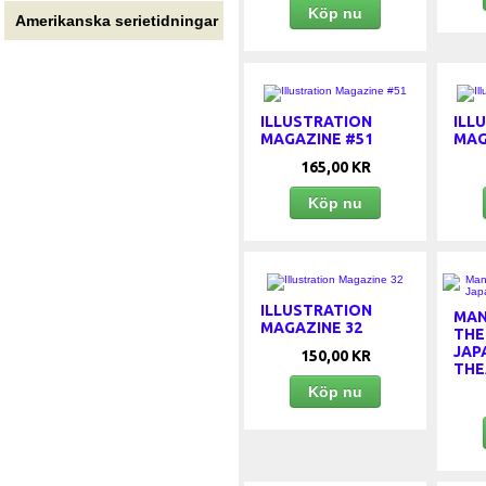
Köp nu
Amerikanska serietidningar
ILLUSTRATION
ILL
MAGAZINE #51
MAG
165,00 KR
Köp nu
ILLUSTRATION
MAN
MAGAZINE 32
THE
JAP
150,00 KR
THE
Köp nu