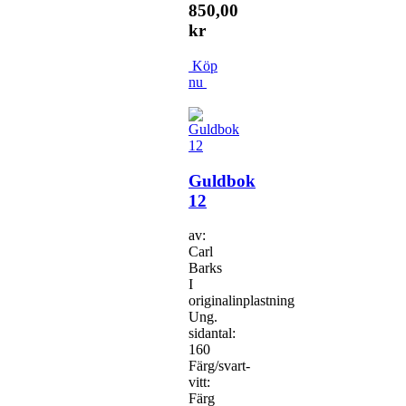
850,00
kr
Köp
nu
Guldbok
12
av:
Carl
Barks
I
originalinplastning
Ung.
sidantal:
160
Färg/svart-
vitt:
Färg