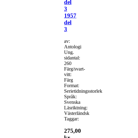
del
3
1957
del
3
av:
Antologi
Ung.
sidantal:
260
Färg/svart-
vitt:
Färg
Format:
Serietidningsstorlek
Språk:
Svenska
Läsriktning:
Västerländsk
Taggar:
275,00
kr