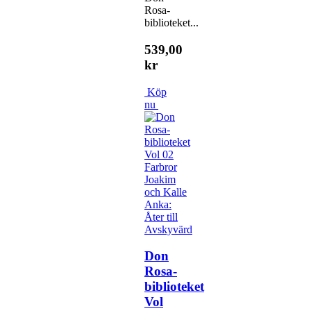
Rosa-
biblioteket...
539,00
kr
Köp
nu
Don
Rosa-
biblioteket
Vol