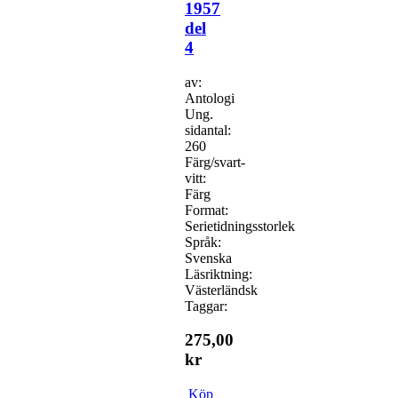
1957
del
4
av:
Antologi
Ung.
sidantal:
260
Färg/svart-
vitt:
Färg
Format:
Serietidningsstorlek
Språk:
Svenska
Läsriktning:
Västerländsk
Taggar:
275,00
kr
Köp