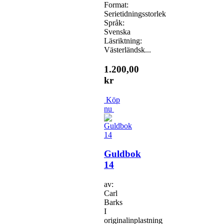
Format:
Serietidningsstorlek
Språk:
Svenska
Läsriktning:
Västerländsk...
1.200,00
kr
Köp
nu
Guldbok
14
av:
Carl
Barks
I
originalinplastning