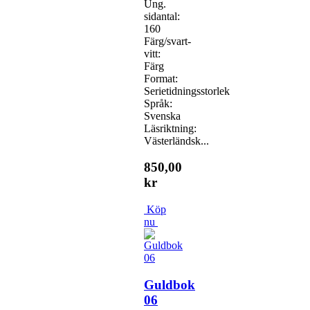
Ung.
sidantal:
160
Färg/svart-
vitt:
Färg
Format:
Serietidningsstorlek
Språk:
Svenska
Läsriktning:
Västerländsk...
850,00
kr
Köp
nu
Guldbok
06