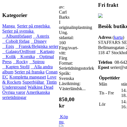
Fri frakt
av:
Carl
Kategorier
Barks
I
Besök butik
Manga
Serier på engelska
originalinplastning
Serier på svenska
Ung.
Albumförlaget
Asterix
Adress
(
karta
)
sidantal:
Cobolt förlag
Disney
STAFFARS SE
160
Epix
Fransk/Belgiska serier
Bellmansgatan 
Färg/svart-
Galago/Ordfront
Kartago
118 47 Stockho
vitt:
Kolik
Komika
Optimal
Färg
Press
Rocky
Spirou
Telefon
08-642
Format:
Kapten Stofil
Alla andra
Epost
serier@st
Serietidningsstorlek
album
Serier på franska
Conan
Språk:
EC
Kompletta mangaset
Love
Öppettider
Svenska
& Rockets
Superhjältar
Tintin
Läsriktning:
Mån
stä
Underground
Walking Dead
Västerländsk...
14.
Övriga varor
Amerikanska
Tis - Fre
18
serietidningar
850,00
14.
Lör
kr
16
Köp
nu