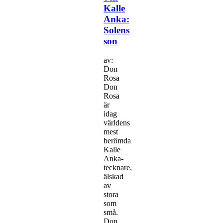
Kalle
Anka:
Solens
son
av:
Don
Rosa
Don
Rosa
är
idag
världens
mest
berömda
Kalle
Anka-
tecknare,
älskad
av
stora
som
små.
Don