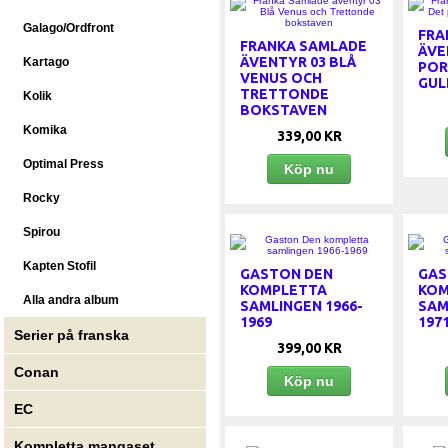
Galago/Ordfront
FRA
FRANKA SAMLADE
ÄVE
ÄVENTYR 03 BLÅ
Kartago
POR
VENUS OCH
GUL
TRETTONDE
Kolik
BOKSTAVEN
Komika
339,00 KR
Optimal Press
Köp nu
Rocky
Spirou
Kapten Stofil
GASTON DEN
GAS
KOMPLETTA
KOM
Alla andra album
SAMLINGEN 1966-
SAM
1969
197
Serier på franska
399,00 KR
Conan
Köp nu
EC
Kompletta mangaset