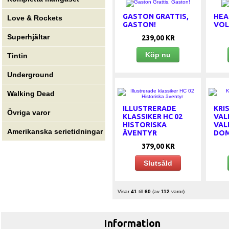
GASTON GRATTIS,
HEA
Love & Rockets
GASTON!
VOL
Superhjältar
239,00 KR
Köp nu
Tintin
Underground
Walking Dead
ILLUSTRERADE
KRI
Övriga varor
KLASSIKER HC 02
VAL
HISTORISKA
VAL
Amerikanska serietidningar
ÄVENTYR
DO
379,00 KR
Slutsåld
Visar
41
till
60
(av
112
varor)
Information