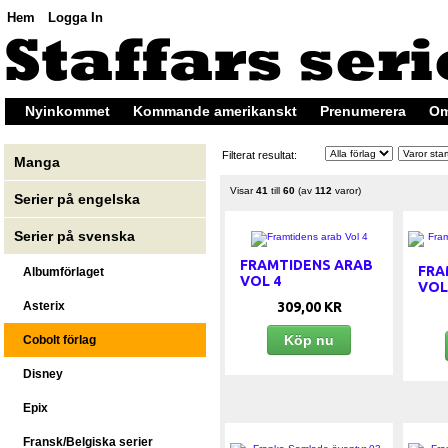
Hem
Logga In
Nyinkommet
Kommande amerikanskt
Prenumerera
Om
Filterat resultat:
Manga
Visar
41
till
60
(av
112
varor)
Serier på engelska
Serier på svenska
FRAMTIDENS ARAB
FRA
Albumförlaget
VOL 4
VOL 
309,00 KR
Asterix
Köp nu
Cobolt förlag
Disney
Epix
Fransk/Belgiska serier