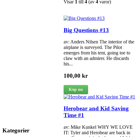
Visar
1
till
4
(av
4
varor)
Big Questions #13
av: Anders Nilsen The interior of the
airplane is surveyed. The Pilot
emerges from his tent, going toe to
claw with an admirer. He discards
his...
100,00 kr
Köp nu
Herobear and Kid Saving
Time #1
av: Mike Kunkel WHY WE LOVE
Kategorier
IT: Tyler and Herobear are back in