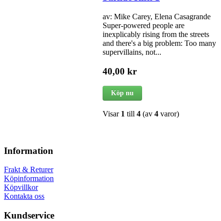
av: Mike Carey, Elena Casagrande
Super-powered people are
inexplicably rising from the streets
and there's a big problem: Too many
supervillains, not...
40,00 kr
Köp nu
Visar
1
till
4
(av
4
varor)
Information
Frakt & Returer
Köpinformation
Köpvillkor
Kontakta oss
Kundservice