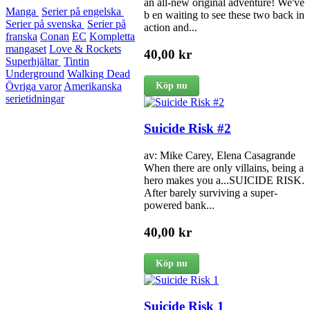
an all-new original adventure! We've
Manga
Serier på engelska
b en waiting to see these two back in
Serier på svenska
Serier på
action and...
franska
Conan
EC
Kompletta
mangaset
Love & Rockets
40,00 kr
Superhjältar
Tintin
Underground
Walking Dead
Köp nu
Övriga varor
Amerikanska
serietidningar
Suicide Risk #2
av: Mike Carey, Elena Casagrande
When there are only villains, being a
hero makes you a...SUICIDE RISK.
After barely surviving a super-
powered bank...
40,00 kr
Köp nu
Suicide Risk 1