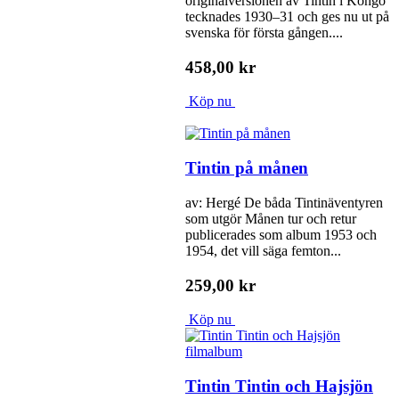
originalversionen av Tintin i Kongo
tecknades 1930–31 och ges nu ut på
svenska för första gången....
458,00 kr
Köp nu
Tintin på månen
av: Hergé De båda Tintinäventyren
som utgör Månen tur och retur
publicerades som album 1953 och
1954, det vill säga femton...
259,00 kr
Köp nu
Tintin Tintin och Hajsjön