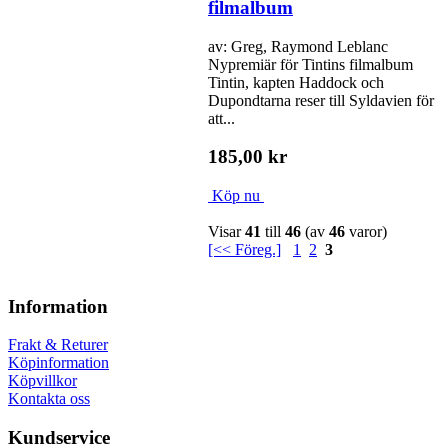
filmalbum
av: Greg, Raymond Leblanc
Nypremiär för Tintins filmalbum
Tintin, kapten Haddock och
Dupondtarna reser till Syldavien för
att...
185,00 kr
Köp nu
Visar
41
till
46
(av
46
varor)
[<< Föreg.]
1
2
3
Information
Frakt & Returer
Köpinformation
Köpvillkor
Kontakta oss
Kundservice