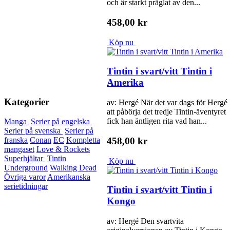
och är starkt präglat av den...
458,00 kr
Köp nu
Tintin i svart/vitt Tintin i
Amerika
Kategorier
av: Hergé När det var dags för Hergé
att påbörja det tredje Tintin-äventyret
fick han äntligen rita vad han...
Manga
Serier på engelska
Serier på svenska
Serier på
458,00 kr
franska
Conan
EC
Kompletta
mangaset
Love & Rockets
Superhjältar
Tintin
Köp nu
Underground
Walking Dead
Övriga varor
Amerikanska
serietidningar
Tintin i svart/vitt Tintin i
Kongo
av: Hergé Den svartvita