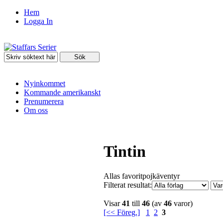
Hem
Logga In
Nyinkommet
Kommande amerikanskt
Prenumerera
Om oss
Tintin
Allas favoritpojkäventyr
Filterat resultat:
Visar
41
till
46
(av
46
varor)
[<< Föreg.]
1
2
3