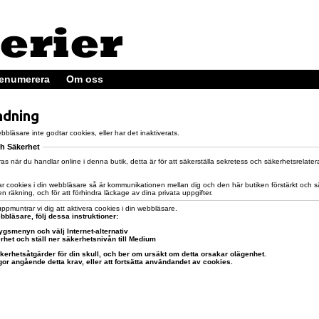
enumerera
Om oss
ndning
bbläsare inte godtar cookies, eller har det inaktiverats.
ch Säkerhet
s när du handlar online i denna butik, detta är för att säkerställa sekretess och säkerhetsrelate
 cookies i din webbläsare så är kommunikationen mellan dig och den här butiken förstärkt och säk
n räkning, och för att förhindra läckage av dina privata uppgifter.
uppmuntrar vi dig att aktivera cookies i din webbläsare.
bbläsare, följ dessa instruktioner:
ygsmenyn och välj Internet-alternativ
erhet och ställ ner säkerhetsnivån till Medium
äkerhetsåtgärder för din skull, och ber om ursäkt om detta orsakar olägenhet.
rågor angående detta krav, eller att fortsätta användandet av cookies.