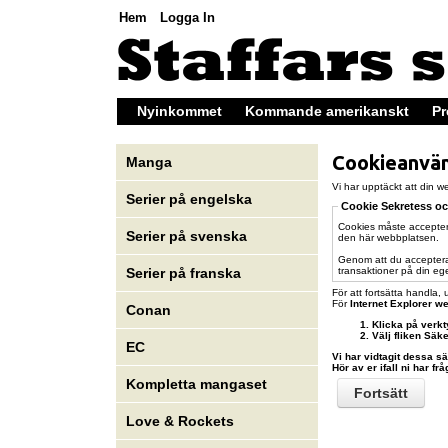
Hem
Logga In
Nyinkommet
Kommande amerikanskt
Pr
Cookieanvä
Manga
Vi har upptäckt att din we
Serier på engelska
Cookie Sekretess o
Cookies måste acceptera
Serier på svenska
den här webbplatsen.
Genom att du accepterar
transaktioner på din ege
Serier på franska
För att fortsätta handla, 
För
Internet Explorer
we
Conan
Klicka på verkt
Välj fliken Säk
EC
Vi har vidtagit dessa s
Hör av er ifall ni har f
Kompletta mangaset
Fortsätt
Love & Rockets