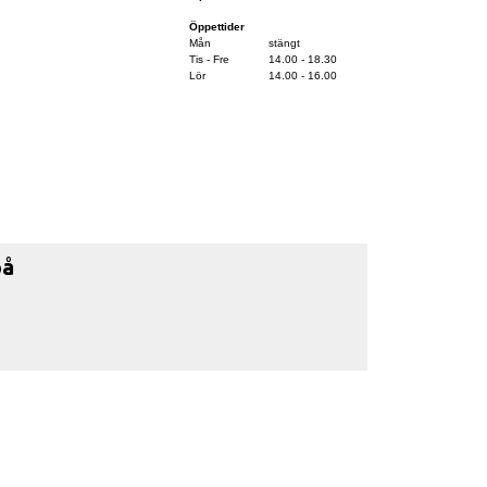
Öppettider
Mån
stängt
Tis - Fre
14.00 - 18.30
Lör
14.00 - 16.00
på