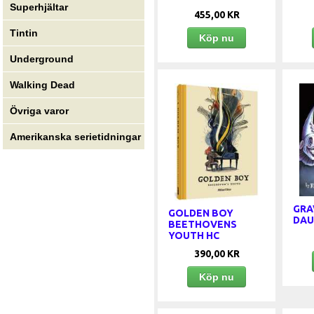
Superhjältar
455,00 KR
Tintin
Köp nu
Underground
Walking Dead
Övriga varor
Amerikanska serietidningar
GRA
GOLDEN BOY
DAU
BEETHOVENS
YOUTH HC
390,00 KR
Köp nu