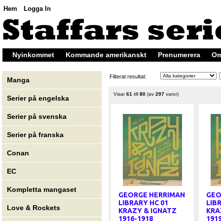
Hem
Logga In
Nyinkommet
Kommande amerikanskt
Prenumerera
Om
Filterat resultat:
Manga
Visar
61
till
80
(av
297
varor)
Serier på engelska
Serier på svenska
Serier på franska
Conan
EC
Kompletta mangaset
GEORGE HERRIMAN
GEO
LIBRARY HC 01
LIB
Love & Rockets
KRAZY & IGNATZ
KRA
1916-1918
191