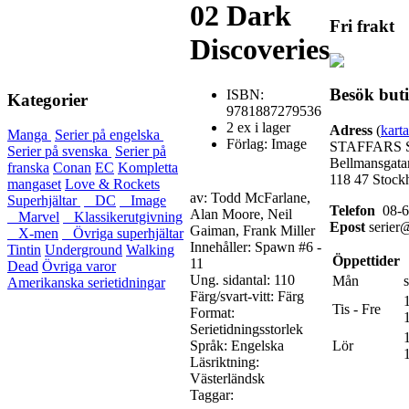
02 Dark
Fri frakt
Discoveries
Besök but
ISBN:
Kategorier
9781887279536
2 ex i lager
Adress
(
karta
Manga
Serier på engelska
Förlag: Image
STAFFARS 
Serier på svenska
Serier på
Bellmansgata
franska
Conan
EC
Kompletta
118 47 Stock
mangaset
Love & Rockets
av: Todd McFarlane,
Superhjältar
DC
Image
Telefon
08-6
Alan Moore, Neil
Marvel
Klassikerutgivning
Epost
serier@
Gaiman, Frank Miller
X-men
Övriga superhjältar
Innehåller:
Spawn #6 -
Tintin
Underground
Walking
Öppettider
11
Dead
Övriga varor
Ung. sidantal: 110
Mån
Amerikanska serietidningar
Färg/svart-vitt: Färg
Tis - Fre
Format:
Serietidningsstorlek
Språk: Engelska
Lör
Läsriktning:
Västerländsk
Taggar: