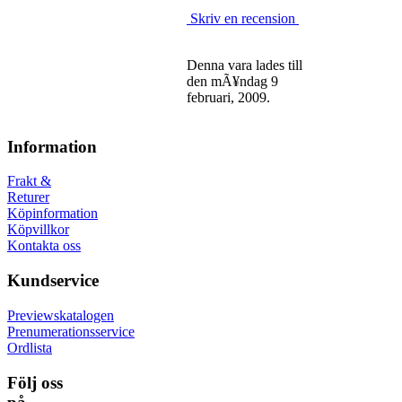
Skriv en recension
Denna vara lades till
den mÃ¥ndag 9
februari, 2009.
Information
Frakt &
Returer
Köpinformation
Köpvillkor
Kontakta oss
Kundservice
Previewskatalogen
Prenumerationsservice
Ordlista
Följ oss