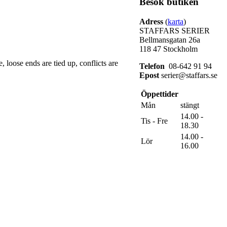
Besök butiken
Adress
(
karta
)
STAFFARS SERIER
Bellmansgatan 26a
118 47 Stockholm
 loose ends are tied up, conflicts are
Telefon
08-642 91 94
Epost
serier@staffars.se
Öppettider
Mån
stängt
14.00 -
Tis - Fre
18.30
14.00 -
Lör
16.00