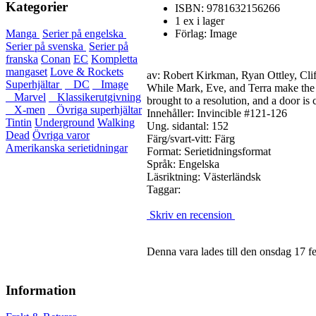
Kategorier
ISBN: 9781632156266
1 ex i lager
Förlag: Image
Manga
Serier på engelska
Serier på svenska
Serier på
franska
Conan
EC
Kompletta
mangaset
Love & Rockets
av: Robert Kirkman, Ryan Ottley, Cli
Superhjältar
DC
Image
While Mark, Eve, and Terra make the be
Marvel
Klassikerutgivning
brought to a resolution, and a door is 
X-men
Övriga superhjältar
Innehåller:
Invincible #121-126
Tintin
Underground
Walking
Ung. sidantal: 152
Dead
Övriga varor
Färg/svart-vitt: Färg
Amerikanska serietidningar
Format: Serietidningsformat
Språk: Engelska
Läsriktning: Västerländsk
Taggar:
Skriv en recension
Denna vara lades till den onsdag 17 fe
Information