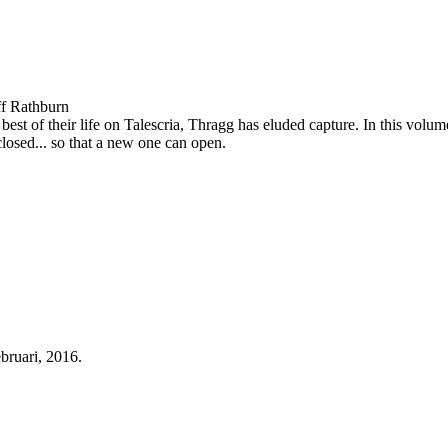
ff Rathburn
st of their life on Talescria, Thragg has eluded capture. In this volume,
closed... so that a new one can open.
bruari, 2016.