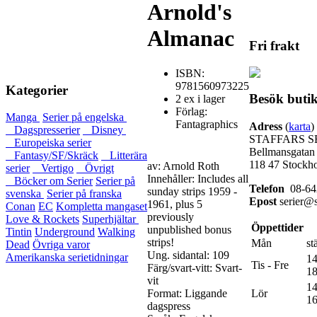
Arnold's
Almanac
Fri frakt
ISBN:
9781560973225
Kategorier
Besök buti
2 ex i lager
Förlag:
Manga
Serier på engelska
Fantagraphics
Adress
(
karta
)
Dagspresserier
Disney
STAFFARS S
Europeiska serier
Bellmansgatan
Fantasy/SF/Skräck
Litterära
118 47 Stockh
av: Arnold Roth
serier
Vertigo
Övrigt
Innehåller:
Includes all
Böcker om Serier
Serier på
Telefon
08-64
sunday strips 1959 -
svenska
Serier på franska
Epost
serier@s
1961, plus 5
Conan
EC
Kompletta mangaset
previously
Love & Rockets
Superhjältar
Öppettider
unpublished bonus
Tintin
Underground
Walking
strips!
Mån
st
Dead
Övriga varor
Ung. sidantal: 109
Amerikanska serietidningar
14
Tis - Fre
Färg/svart-vitt: Svart-
18
vit
14
Format: Liggande
Lör
16
dagspress