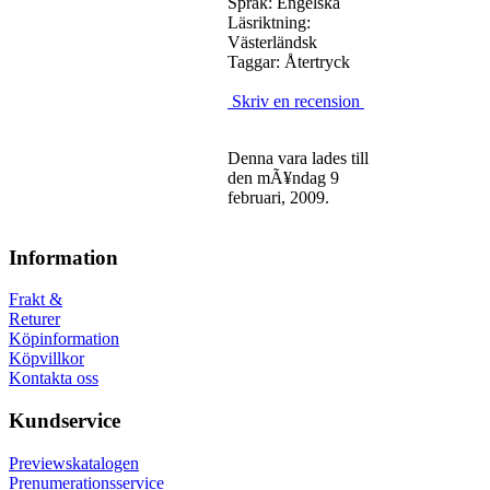
Språk: Engelska
Läsriktning:
Västerländsk
Taggar: Återtryck
Skriv en recension
Denna vara lades till
den mÃ¥ndag 9
februari, 2009.
Information
Frakt &
Returer
Köpinformation
Köpvillkor
Kontakta oss
Kundservice
Previewskatalogen
Prenumerationsservice