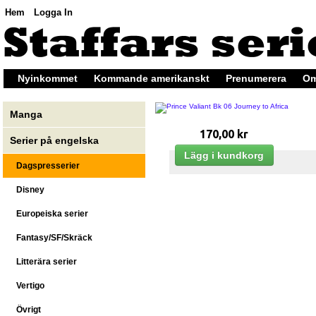
Hem
Logga In
Nyinkommet
Kommande amerikanskt
Prenumerera
Om
Manga
170,00 kr
Serier på engelska
Dagspresserier
Disney
Europeiska serier
Fantasy/SF/Skräck
Litterära serier
Vertigo
Övrigt