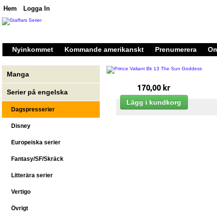
Hem
Logga In
Nyinkommet
Kommande amerikanskt
Prenumerera
Om
Manga
170,00 kr
Serier på engelska
Dagspresserier
Disney
Europeiska serier
Fantasy/SF/Skräck
Litterära serier
Vertigo
Övrigt