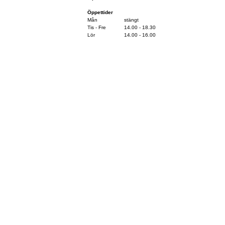
Öppettider
Mån
stängt
Tis - Fre
14.00 - 18.30
Lör
14.00 - 16.00