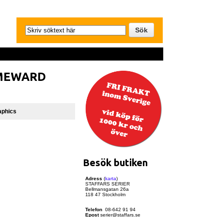
OMEWARD
aphics
Besök butiken
Adress
(
karta
)
STAFFARS SERIER
Bellmansgatan 26a
118 47 Stockholm
Telefon
08-642 91 94
Epost
serier@staffars.se