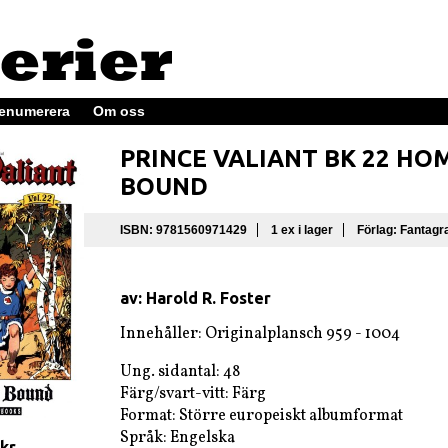
enumerera
Om oss
PRINCE VALIANT BK 22 H
BOUND
ISBN: 9781560971429
1 ex i lager
Förlag: Fantagr
av: Harold R. Foster
Innehåller:
Originalplansch 959 - 1004
Ung. sidantal: 48
Färg/svart-vitt: Färg
Format: Större europeiskt albumformat
Språk: Engelska
 kr