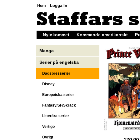
Hem
Logga In
Nyinkommet
Kommande amerikanskt
Pr
Manga
Serier på engelska
Dagspresserier
Disney
Europeiska serier
Fantasy/SF/Skräck
Litterära serier
Vertigo
Övrigt
170,00