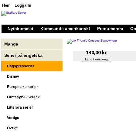
Hem
Logga In
Nyinkommet
Kommande amerikanskt
Prenumerera
Om
Manga
130,00 kr
Serier på engelska
Dagspresserier
Disney
Europeiska serier
Fantasy/SF/Skräck
Litterära serier
Vertigo
Övrigt