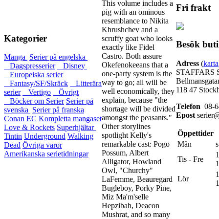
This volume includes a
Fri frakt
pig with an ominous
resemblance to Nikita
Khrushchev and a
Kategorier
scruffy goat who looks
Besök but
exactly like Fidel
Castro. Both assure
Manga
Serier på engelska
Adress
(
karta
Okefenokeeans that a
Dagspresserier
Disney
STAFFARS 
one-party system is the
Europeiska serier
Bellmansgata
way to go; all will be
Fantasy/SF/Skräck
Litterära
118 47 Stock
well economically, they
serier
Vertigo
Övrigt
explain, because "the
Böcker om Serier
Serier på
Telefon
08-6
shortage will be divided
svenska
Serier på franska
Epost
serier@
amongst the peasants."
Conan
EC
Kompletta mangaset
Other storylines
Love & Rockets
Superhjältar
Öppettider
spotlight Kelly's
Tintin
Underground
Walking
remarkable cast: Pogo
Mån
s
Dead
Övriga varor
Possum, Albert
Amerikanska serietidningar
1
Tis - Fre
Alligator, Howland
Owl, "Churchy"
1
Lör
LaFemme, Beauregard
Bugleboy, Porky Pine,
Miz Ma'm'selle
Hepzibah, Deacon
Mushrat, and so many