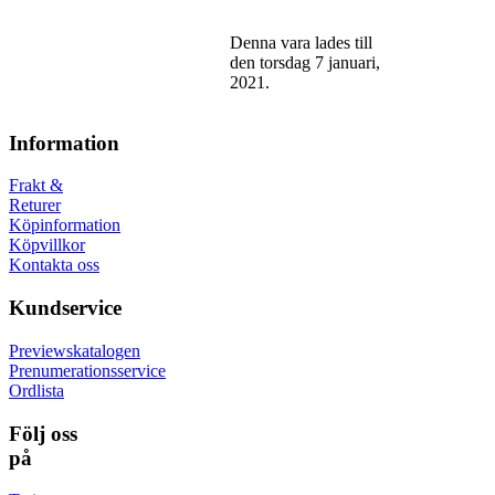
Denna vara lades till
den torsdag 7 januari,
2021.
Information
Frakt &
Returer
Köpinformation
Köpvillkor
Kontakta oss
Kundservice
Previewskatalogen
Prenumerationsservice
Ordlista
Följ oss
på