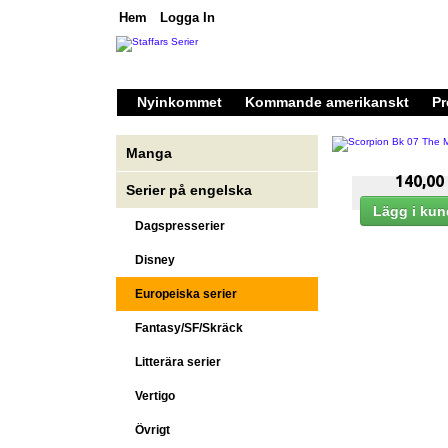
Hem
Logga In
Nyinkommet
Kommande amerikanskt
Pr
Manga
140,00
Serier på engelska
Dagspresserier
Disney
Europeiska serier
Fantasy/SF/Skräck
Litterära serier
Vertigo
Övrigt