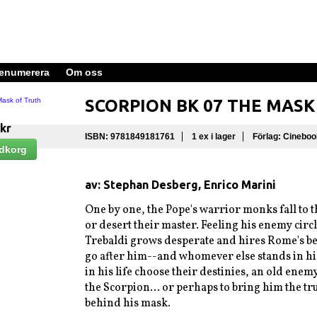
enumerera
Om oss
SCORPION BK 07 THE MASK
 kr
ISBN: 9781849181761
1 ex i lager
Förlag: Cineboo
av: Stephan Desberg, Enrico Marini
One by one, the Pope's warrior monks fall to t
or desert their master. Feeling his enemy circl
Trebaldi grows desperate and hires Rome's bes
go after him--and whomever else stands in h
in his life choose their destinies, an old ene
the Scorpion... or perhaps to bring him the tru
behind his mask.