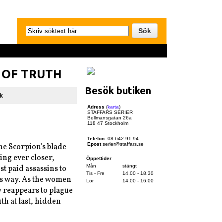
 OF TRUTH
Besök butiken
k
Adress
(
karta
)
STAFFARS SERIER
Bellmansgatan 26a
118 47 Stockholm
Telefon
08-642 91 94
Epost
serier@staffars.se
he Scorpion's blade
ing ever closer,
Öppettider
Mån
stängt
t paid assassins to
Tis - Fre
14.00 - 18.30
is way. As the women
Lör
14.00 - 16.00
my reappears to plague
th at last, hidden