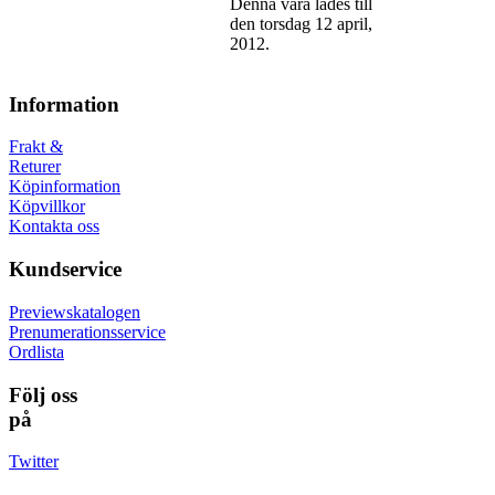
Denna vara lades till
den torsdag 12 april,
2012.
Information
Frakt &
Returer
Köpinformation
Köpvillkor
Kontakta oss
Kundservice
Previewskatalogen
Prenumerationsservice
Ordlista
Följ oss
på
Twitter