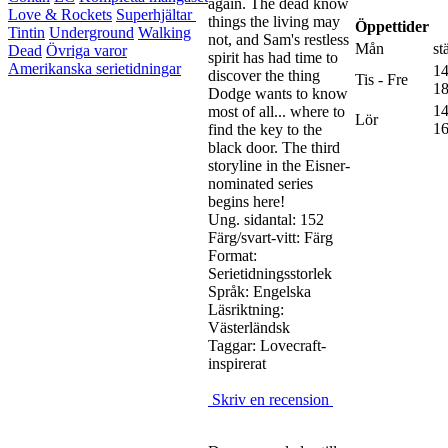
again. The dead know
Love & Rockets
Superhjältar
things the living may
Öppettider
Tintin
Underground
Walking
not, and Sam's restless
Mån
st
Dead
Övriga varor
spirit has had time to
Amerikanska serietidningar
14
discover the thing
Tis - Fre
18
Dodge wants to know
14
most of all... where to
Lör
16
find the key to the
black door. The third
storyline in the Eisner-
nominated series
begins here!
Ung. sidantal: 152
Färg/svart-vitt: Färg
Format:
Serietidningsstorlek
Språk: Engelska
Läsriktning:
Västerländsk
Taggar: Lovecraft-
inspirerat
Skriv en recension