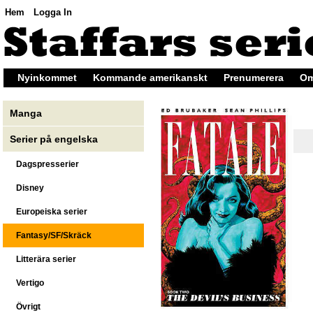
Hem
Logga In
Nyinkommet
Kommande amerikanskt
Prenumerera
Om
Manga
Serier på engelska
Dagspresserier
Disney
Europeiska serier
Fantasy/SF/Skräck
Litterära serier
Vertigo
Övrigt