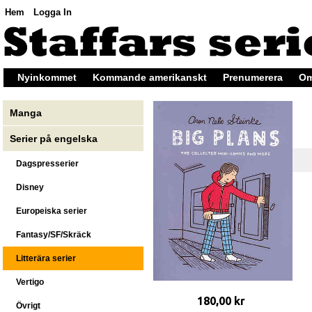
Hem
Logga In
Nyinkommet
Kommande amerikanskt
Prenumerera
Om
Manga
Serier på engelska
Dagspresserier
Disney
Europeiska serier
Fantasy/SF/Skräck
Litterära serier
Vertigo
180,00 kr
Övrigt