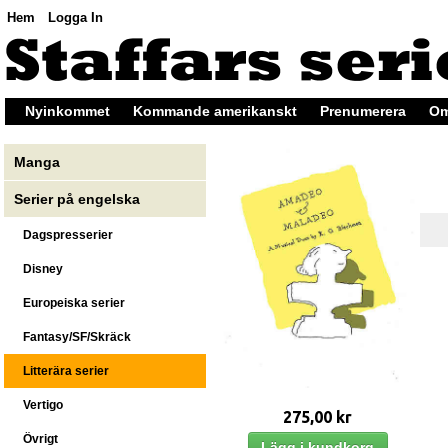
Hem
Logga In
Nyinkommet
Kommande amerikanskt
Prenumerera
Om
Manga
Serier på engelska
Dagspresserier
Disney
Europeiska serier
Fantasy/SF/Skräck
Litterära serier
Vertigo
275,00 kr
Övrigt