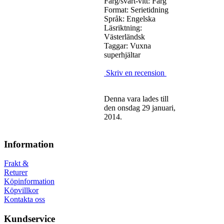
Färg/svart-vitt: Färg
Format: Serietidning
Språk: Engelska
Läsriktning:
Västerländsk
Taggar: Vuxna
superhjältar
Skriv en recension
Denna vara lades till
den onsdag 29 januari,
2014.
Information
Frakt &
Returer
Köpinformation
Köpvillkor
Kontakta oss
Kundservice