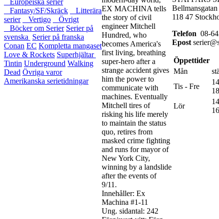
Europeiska serier
Bellmansgatan
EX MACHINA tells
Fantasy/SF/Skräck
Litterära
118 47 Stockh
the story of civil
serier
Vertigo
Övrigt
engineer Mitchell
Böcker om Serier
Serier på
Telefon
08-64
Hundred, who
svenska
Serier på franska
Epost
serier@s
becomes America's
Conan
EC
Kompletta mangaset
first living, breathing
Love & Rockets
Superhjältar
Öppettider
super-hero after a
Tintin
Underground
Walking
strange accident gives
Mån
st
Dead
Övriga varor
him the power to
Amerikanska serietidningar
14
Tis - Fre
communicate with
18
machines. Eventually
14
Mitchell tires of
Lör
16
risking his life merely
to maintain the status
quo, retires from
masked crime fighting
and runs for mayor of
New York City,
winning by a landslide
after the events of
9/11.
Innehåller:
Ex
Machina #1-11
Ung. sidantal: 242