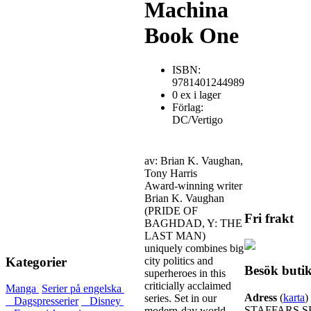
Machina
Book One
ISBN:
9781401244989
0 ex i lager
Förlag:
DC/Vertigo
av: Brian K. Vaughan,
Tony Harris
Award-winning writer
Brian K. Vaughan
(PRIDE OF
Fri frakt
BAGHDAD, Y: THE
LAST MAN)
uniquely combines big
city politics and
Kategorier
Besök buti
superheroes in this
criticially acclaimed
Manga
Serier på engelska
Adress
(
karta
)
series. Set in our
Dagspresserier
Disney
STAFFARS S
modern-day world,