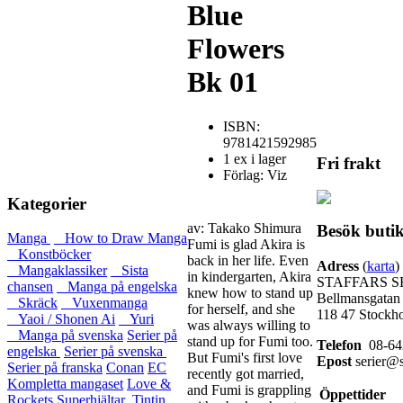
Blue
Flowers
Bk 01
ISBN:
9781421592985
1 ex i lager
Fri frakt
Förlag: Viz
Kategorier
av: Takako Shimura
Besök buti
Manga
How to Draw Manga
Fumi is glad Akira is
Konstböcker
back in her life. Even
Adress
(
karta
)
Mangaklassiker
Sista
in kindergarten, Akira
STAFFARS S
chansen
Manga på engelska
knew how to stand up
Bellmansgatan
Skräck
Vuxenmanga
for herself, and she
118 47 Stockh
Yaoi / Shonen Ai
Yuri
was always willing to
Manga på svenska
Serier på
stand up for Fumi too.
Telefon
08-64
engelska
Serier på svenska
But Fumi's first love
Epost
serier@s
Serier på franska
Conan
EC
recently got married,
Kompletta mangaset
Love &
and Fumi is grappling
Öppettider
Rockets
Superhjältar
Tintin