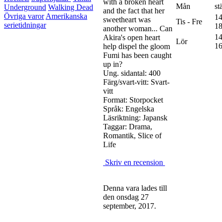
with a broken heart
Mån
st
Underground
Walking Dead
and the fact that her
Övriga varor
Amerikanska
14
sweetheart was
Tis - Fre
serietidningar
18
another woman... Can
14
Akira's open heart
Lör
16
help dispel the gloom
Fumi has been caught
up in?
Ung. sidantal: 400
Färg/svart-vitt: Svart-
vitt
Format: Storpocket
Språk: Engelska
Läsriktning: Japansk
Taggar: Drama,
Romantik, Slice of
Life
Skriv en recension
Denna vara lades till
den onsdag 27
september, 2017.