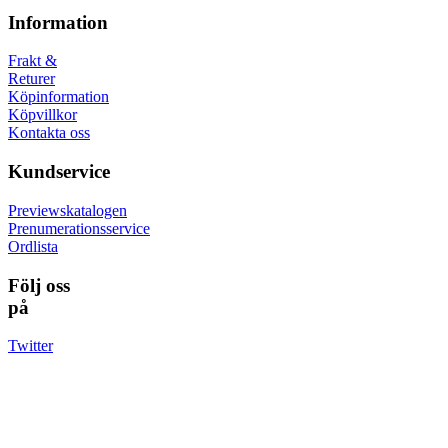
Information
Frakt &
Returer
Köpinformation
Köpvillkor
Kontakta oss
Kundservice
Previewskatalogen
Prenumerationsservice
Ordlista
Följ oss
på
Twitter