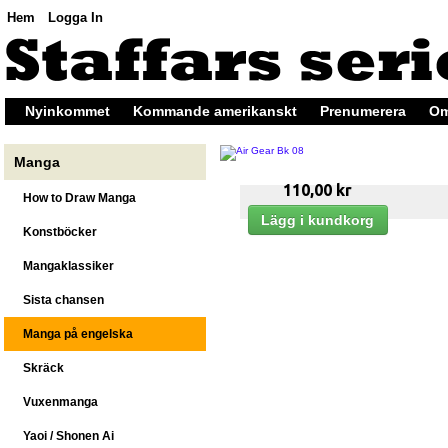
Hem
Logga In
Nyinkommet
Kommande amerikanskt
Prenumerera
Om
Manga
110,00 kr
How to Draw Manga
Konstböcker
Mangaklassiker
Sista chansen
Manga på engelska
Skräck
Vuxenmanga
Yaoi / Shonen Ai