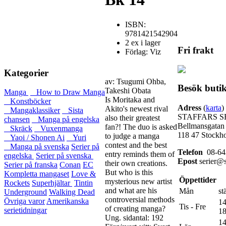
ISBN:
9781421542904
2 ex i lager
Fri frakt
Förlag: Viz
Kategorier
av: Tsugumi Ohba,
Besök buti
Takeshi Obata
Manga
How to Draw Manga
Is Moritaka and
Konstböcker
Adress
(
karta
)
Akito's newest rival
Mangaklassiker
Sista
STAFFARS S
also their greatest
chansen
Manga på engelska
Bellmansgatan
fan?! The duo is asked
Skräck
Vuxenmanga
118 47 Stockh
to judge a manga
Yaoi / Shonen Ai
Yuri
contest and the best
Manga på svenska
Serier på
Telefon
08-64
entry reminds them of
engelska
Serier på svenska
Epost
serier@s
their own creations.
Serier på franska
Conan
EC
But who is this
Kompletta mangaset
Love &
Öppettider
mysterious new artist
Rockets
Superhjältar
Tintin
and what are his
Mån
st
Underground
Walking Dead
controversial methods
Övriga varor
Amerikanska
14
Tis - Fre
of creating manga?
serietidningar
18
Ung. sidantal: 192
14