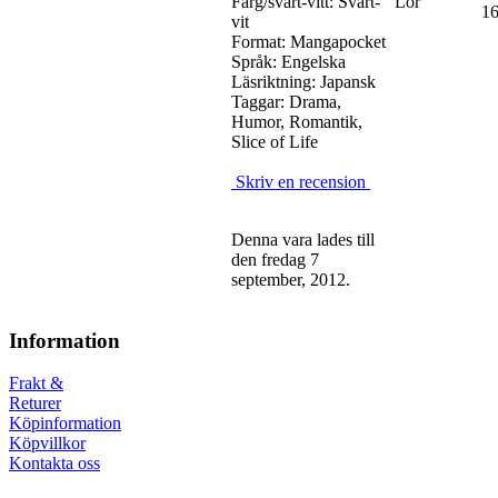
Färg/svart-vitt: Svart-
Lör
16
vit
Format: Mangapocket
Språk: Engelska
Läsriktning: Japansk
Taggar: Drama,
Humor, Romantik,
Slice of Life
Skriv en recension
Denna vara lades till
den fredag 7
september, 2012.
Information
Frakt &
Returer
Köpinformation
Köpvillkor
Kontakta oss