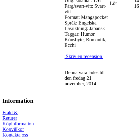
Ung. sidantal: 176
14
Lör
Färg/svart-vitt: Svart-
16
vitt
Format: Mangapocket
Språk: Engelska
Läsriktning: Japansk
Taggar: Humor,
Könsbyte, Romantik,
Ecchi
Skriv en recension
Denna vara lades till
den fredag 21
november, 2014.
Information
Frakt &
Returer
Köpinformation
Köpvillkor
Kontakta oss