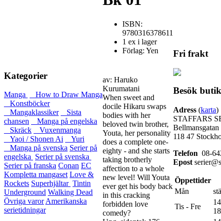
ISBN:
9780316378611
1 ex i lager
Förlag: Yen
Fri frakt
Kategorier
av: Haruko
Kurumatani
Besök buti
Manga
How to Draw Manga
When sweet and
Konstböcker
docile Hikaru swaps
Adress
(
karta
)
Mangaklassiker
Sista
bodies with her
STAFFARS S
chansen
Manga på engelska
beloved twin brother,
Bellmansgatan
Skräck
Vuxenmanga
Youta, her personality
118 47 Stockh
Yaoi / Shonen Ai
Yuri
does a complete one-
Manga på svenska
Serier på
eighty - and she starts
Telefon
08-642
engelska
Serier på svenska
taking brotherly
Epost
serier@st
Serier på franska
Conan
EC
affection to a whole
Kompletta mangaset
Love &
new level! Will Youta
Öppettider
Rockets
Superhjältar
Tintin
ever get his body back
Mån
st
Underground
Walking Dead
in this cracking
Övriga varor
Amerikanska
14
forbidden love
Tis - Fre
serietidningar
18
comedy?