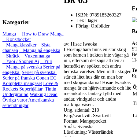
Fr
ISBN: 9789185269327
1 ex i lager
Kategorier
Förlag: Ordbilder
B
Manga
How to Draw Manga
Konstböcker
Ad
av: Hisae Iwaoka
Mangaklassiker
Sista
S
I Hoshigahara finns en stor skog
chansen
Manga på engelska
Be
som barnen i trakten inte vågar gå
Skräck
Vuxenmanga
11
in i, eftersom det sägs att den är
Yaoi / Shonen Ai
Yuri
hemsökt av spöken och andra
Manga på svenska
Serier på
Te
hemska varelser. Men mitt i skogen
engelska
Serier på svenska
Ep
står ett litet hus där en man bor
Serier på franska
Conan
EC
med skogsandarna! Hisae Iwaokas
Kompletta mangaset
Love &
Ö
manga är en hjärtvärmande och lite
Rockets
Superhjältar
Tintin
melankolisk fantasy fylld med
M
Underground
Walking Dead
andar, vindgudar och andra
Övriga varor
Amerikanska
Ti
märkliga väsen.
serietidningar
Ung. sidantal: 210
Färg/svart-vitt: Svart-vitt
L
Format: Mangapocket
Språk: Svenska
Läsriktning: Västerländsk