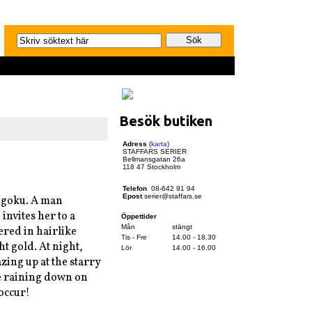
Besök butiken
Adress
(
karta
)
STAFFARS SERIER
Bellmansgatan 26a
118 47 Stockholm
Telefon
08-642 91 94
Epost
serier@staffars.se
ngoku. A man
invites her to a
Öppettider
Mån
stängt
vered in hairlike
Tis - Fre
14.00 - 18.30
ght gold. At night,
Lör
14.00 - 16.00
zing up at the starry
me raining down on
occur!