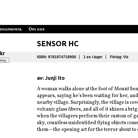
enumerera
Om oss
SENSOR HC
 kr
ISBN: 9781974718900
1 ex i lager
Förlag: Viz
av: Junji Ito
A woman walks alone at the foot of Mount Se
appears, saying he’s been waiting for her, and 
nearby village. Surprisingly, the village is co
volcanic glass fibers, and all of it shines a bri
when the villagers perform their custom of ga
sky, countless unidentified flying objects co
them—the opening act for the terror about to 