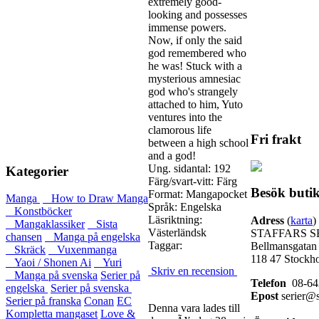
extremely good-
looking and possesses
immense powers.
Now, if only the said
god remembered who
he was! Stuck with a
mysterious amnesiac
god who's strangely
attached to him, Yuto
ventures into the
clamorous life
Fri frakt
between a high school
and a god!
Ung. sidantal: 192
Kategorier
Färg/svart-vitt: Färg
Besök buti
Format: Mangapocket
Manga
How to Draw Manga
Språk: Engelska
Konstböcker
Läsriktning:
Adress
(
karta
)
Mangaklassiker
Sista
Västerländsk
STAFFARS S
chansen
Manga på engelska
Taggar:
Bellmansgatan
Skräck
Vuxenmanga
118 47 Stockh
Yaoi / Shonen Ai
Yuri
Skriv en recension
Manga på svenska
Serier på
Telefon
08-64
engelska
Serier på svenska
Epost
serier@s
Serier på franska
Conan
EC
Denna vara lades till
Kompletta mangaset
Love &