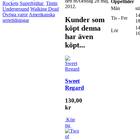
den mÃ¥ndag 28 maj,
Öppettider
Rockets
Superhjältar
Tintin
2012.
Mån
st
Underground
Walking Dead
Övriga varor
Amerikanska
14
Tis - Fre
Kunder som
serietidningar
18
köpt denna
14
Lör
16
har även
köpt...
Sweet
Regard
130,00
kr
Köp
nu