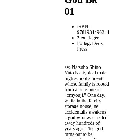
01
ISBN:
9781934496244
2 ex i lager
Förlag: Deux
Press
av: Natsuho Shino
Yuto is a typical male
high school student
whose family is rooted
from a long line of
"omyouji." One day,
while in the family
storage house, he
accidentally awakens
a god who was sealed
away hundreds of
years ago. This god
turns out to be