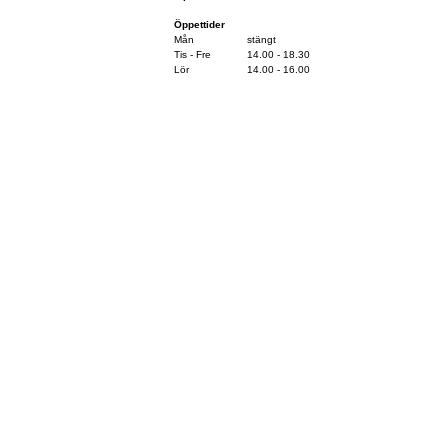
Öppettider
Mån
stängt
Tis - Fre
14.00 - 18.30
Lör
14.00 - 16.00