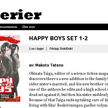
enumerera
Om oss
HAPPY BOYS SET 1-2
1 ex i lager
Förlag: DokiDoki
av: Makoto Tateno
Obinata Taiga, editor of a science fiction mag
discovers there's a new addition to the family!
older sister's married, and his new brother-i
one of the authors he edits and a high school 
dead set against it, but then his sister sudden
Because of that Taiga ends up taking care of hi
living with Shu! Beskrivningen gaeller volym 