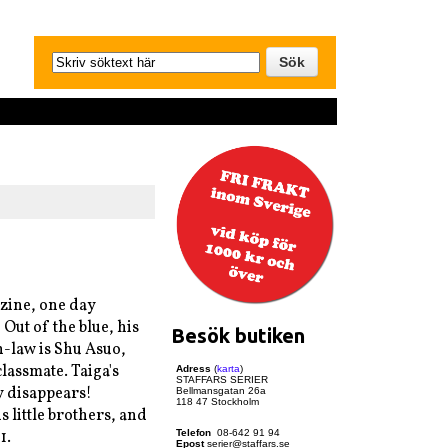
azine, one day
 Out of the blue, his
Besök butiken
n-law is Shu Asuo,
classmate. Taiga's
Adress
(
karta
)
STAFFARS SERIER
ly disappears!
Bellmansgatan 26a
118 47 Stockholm
s little brothers, and
1.
Telefon
08-642 91 94
Epost
serier@staffars.se