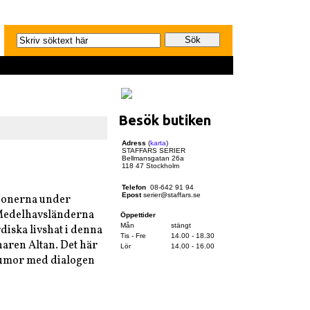
Besök butiken
Adress
(
karta
)
STAFFARS SERIER
Bellmansgatan 26a
118 47 Stockholm
Telefon
08-642 91 94
Epost
serier@staffars.se
sionerna under
 Medelhavsländerna
Öppettider
Mån
stängt
diska livshat i denna
Tis - Fre
14.00 - 18.30
naren Altan. Det här
Lör
14.00 - 16.00
humor med dialogen