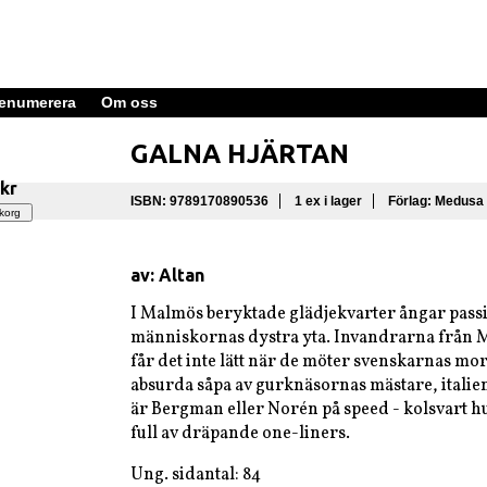
enumerera
Om oss
GALNA HJÄRTAN
 kr
ISBN: 9789170890536
1 ex i lager
Förlag: Medusa
av: Altan
I Malmös beryktade glädjekvarter ångar pas
människornas dystra yta. Invandrarna från
får det inte lätt när de möter svenskarnas mor
absurda såpa av gurknäsornas mästare, italie
är Bergman eller Norén på speed - kolsvart 
full av dräpande one-liners.
Ung. sidantal: 84