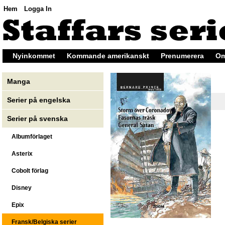
Hem
Logga In
Nyinkommet
Kommande amerikanskt
Prenumerera
Om
Manga
Serier på engelska
Serier på svenska
Albumförlaget
Asterix
Cobolt förlag
Disney
Epix
Fransk/Belgiska serier