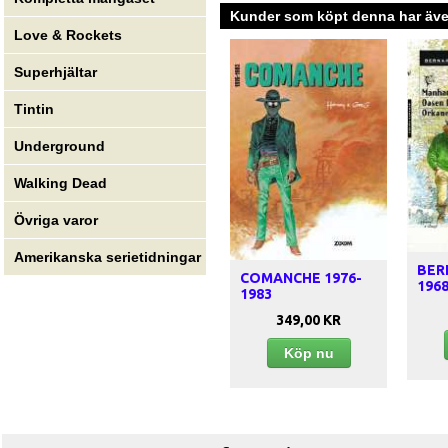
Kunder som köpt denna har även
Love & Rockets
Superhjältar
Tintin
Underground
Walking Dead
Övriga varor
Amerikanska serietidningar
BER
COMANCHE 1976-
1968
1983
349,00 KR
Köp nu