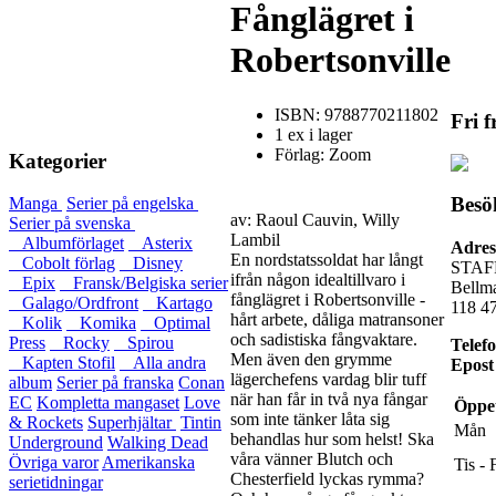
Fånglägret i
Robertsonville
ISBN: 9788770211802
Fri f
1 ex i lager
Förlag: Zoom
Kategorier
Besö
Manga
Serier på engelska
av: Raoul Cauvin, Willy
Serier på svenska
Lambil
Albumförlaget
Asterix
Adres
En nordstatssoldat har långt
Cobolt förlag
Disney
STAF
ifrån någon idealtillvaro i
Epix
Fransk/Belgiska serier
Bellm
fånglägret i Robertsonville -
Galago/Ordfront
Kartago
118 4
hårt arbete, dåliga matransoner
Kolik
Komika
Optimal
och sadistiska fångvaktare.
Press
Rocky
Spirou
Telef
Men även den grymme
Kapten Stofil
Alla andra
Epost
lägerchefens vardag blir tuff
album
Serier på franska
Conan
när han får in två nya fångar
EC
Kompletta mangaset
Love
Öppet
som inte tänker låta sig
& Rockets
Superhjältar
Tintin
Mån
behandlas hur som helst! Ska
Underground
Walking Dead
våra vänner Blutch och
Övriga varor
Amerikanska
Tis - 
Chesterfield lyckas rymma?
serietidningar