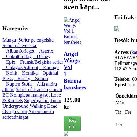
även köpt...
Fri frakt
Kategorier
Besök bu
Manga
Serier på engelska
Serier på svenska
Albumförlaget
Asterix
Adress
(
ka
Angel
Cobolt förlag
Disney
STAFFAR
Wings
Epix
Fransk/Belgiska serier
Bellmansga
Vol
Galago/Ordfront
Kartago
118 47 Sto
Kolik
Komika
Optimal
1
Press
Rocky
Spirou
Telefon
08-
Burma
Kapten Stofil
Alla andra
Epost
serie
banshees
album
Serier på franska
Conan
EC
Kompletta mangaset
Love
Öppettide
329,00
& Rockets
Superhjältar
Tintin
Mån
kr
Underground
Walking Dead
Övriga varor
Amerikanska
Tis - Fre
serietidningar
Köp
Lör
nu