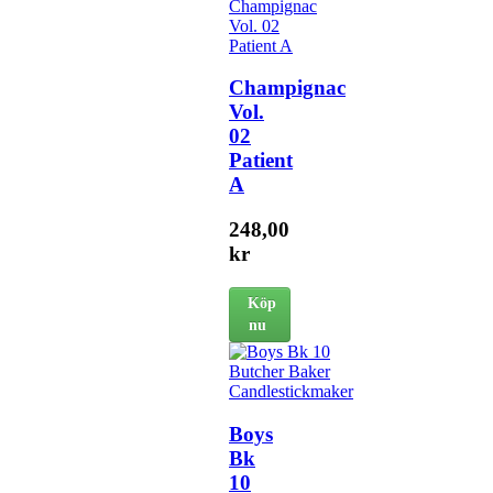
Champignac
Vol.
02
Patient
A
248,00
kr
Köp
nu
Boys
Bk
10