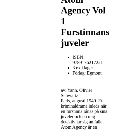
Agency Vol
1
Furstinnans
juveler
ISBN:
9789176217221
3 ex i lager
Förlag: Egmont
av: Yann, Olivier
Schwartz
Paris, augusti 1949. Ett
kriminaldrama inleds när
en furstinna rånas på sina
juveler och en ung
detektiv tar sig an fallet.
Atom Agency är en