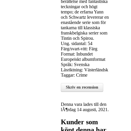
berättelse med fantastiska
teckningar och högt
tempo; de erfarna Yann
och Schwartz levererar en
enastående serie som för
tankarna till klassiska
franskbelgiska serier som
Tintin och Spirou.
Ung. sidantal: 54
Färg/svart-vitt: Färg
Format: Inbundet
Europeiskt albumformat
Språk: Svenska
Läsriktning: Västerländsk
Taggar: Crime
Skriv en recension
Denna vara lades till den
lÃ¶rdag 14 augusti, 2021.
Kunder som
köpt denna har