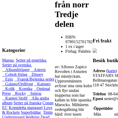
från norr
Tredje
delen
ISBN:
Fri frakt
9789152701782
1 ex i lager
Kategorier
Förlag: Palabra
Besök buti
Manga
Serier på engelska
Serier på svenska
av: Alfonso Zapico
Albumförlaget
Asterix
Adress
(
karta
)
Revolten i Asturien
Cobolt förlag
Disney
STAFFARS S
har misslyckats.
Epix
Fransk/Belgiska serier
Bellmansgatan
Upprorsmännen
Galago/Ordfront
Kartago
118 47 Stockh
avfyrar sina sista kulor
Kolik
Komika
Optimal
och flyr undan
Press
Rocky
Spirou
Telefon
08-64
trupperna som har
Kapten Stofil
Alla andra
Epost
serier@s
kallats in från spanska
album
Serier på franska
Conan
Marocko. Militärens
EC
Kompletta mangaset
Love
Öppettider
vedergällning blir
& Rockets
Superhjältar
Tintin
hård: över tusen
Mån
st
Underground
Walking Dead