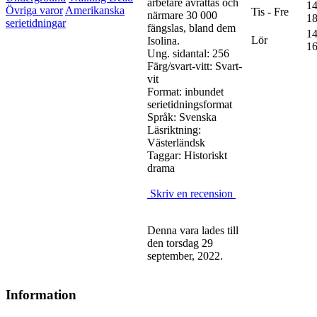
arbetare avrättas och
14
Övriga varor
Amerikanska
Tis - Fre
närmare 30 000
18
serietidningar
fängslas, bland dem
14
Lör
Isolina.
16
Ung. sidantal: 256
Färg/svart-vitt: Svart-
vit
Format: inbundet
serietidningsformat
Språk: Svenska
Läsriktning:
Västerländsk
Taggar: Historiskt
drama
Skriv en recension
Denna vara lades till
den torsdag 29
september, 2022.
Information