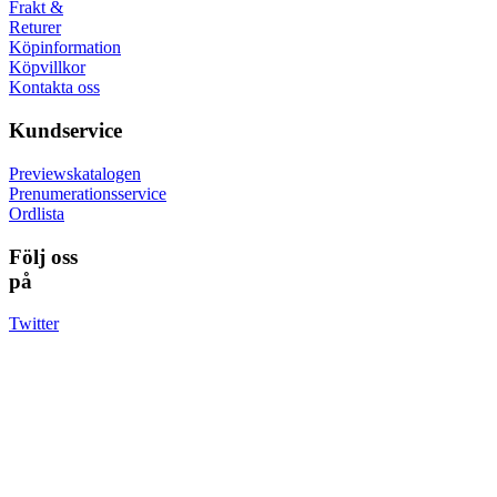
Frakt &
Returer
Köpinformation
Köpvillkor
Kontakta oss
Kundservice
Previewskatalogen
Prenumerationsservice
Ordlista
Följ oss
på
Twitter