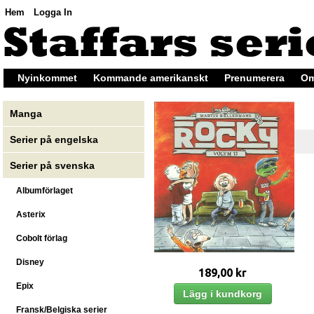
Hem
Logga In
Nyinkommet
Kommande amerikanskt
Prenumerera
Om
Manga
Serier på engelska
Serier på svenska
Albumförlaget
Asterix
Cobolt förlag
Disney
189,00 kr
Epix
Fransk/Belgiska serier