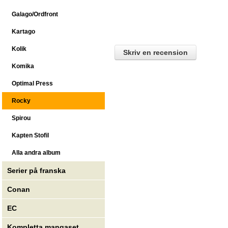
Galago/Ordfront
Kartago
Kolik
Skriv en recension
Komika
Optimal Press
Rocky
Spirou
Kapten Stofil
Alla andra album
Serier på franska
Conan
EC
Kompletta mangaset