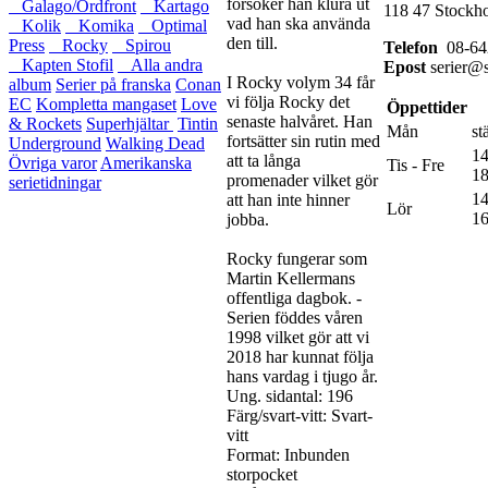
försöker han klura ut
Galago/Ordfront
Kartago
118 47 Stockh
vad han ska använda
Kolik
Komika
Optimal
den till.
Press
Rocky
Spirou
Telefon
08-64
Kapten Stofil
Alla andra
Epost
serier@s
I Rocky volym 34 får
album
Serier på franska
Conan
vi följa Rocky det
EC
Kompletta mangaset
Love
Öppettider
senaste halvåret. Han
& Rockets
Superhjältar
Tintin
Mån
st
fortsätter sin rutin med
Underground
Walking Dead
14
att ta långa
Övriga varor
Amerikanska
Tis - Fre
18
promenader vilket gör
serietidningar
14
att han inte hinner
Lör
16
jobba.
Rocky fungerar som
Martin Kellermans
offentliga dagbok. ­
Serien föddes våren
1998 vilket gör att vi
2018 har kunnat följa
hans vardag i tjugo år.
Ung. sidantal: 196
Färg/svart-vitt: Svart-
vitt
Format: Inbunden
storpocket