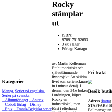
Rocky
stämplar
ut
ISBN:
9789175152653
3 ex i lager
Förlag: Kartago
av: Martin Kellerman
Ett humoristiskt och
Fri frakt
självutlämnande
livsprojekt: Att ­skildra
Kategorier
­livet som serietecknare
in i minsta detalj. I
denna, den 34:e ­boken
Besök buti
Manga
Serier på engelska
i ordningen, köper
Serier på svenska
Rocky en
Albumförlaget
Asterix
Adress
(
karta
)
industrilokal, men
Cobolt förlag
Disney
STAFFARS S
först i efter­hand
Epix
Fransk/Belgiska serier
Bellmansgatan