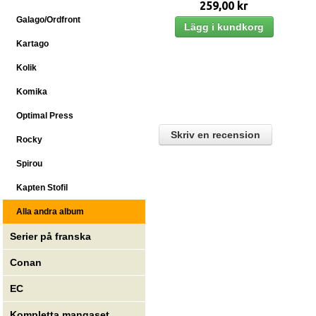
259,00 kr
Galago/Ordfront
Kartago
Kolik
Komika
Optimal Press
Skriv en recension
Rocky
Spirou
Kapten Stofil
Alla andra album
Serier på franska
Conan
EC
Kompletta mangaset