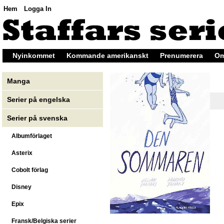
Hem
Logga In
Nyinkommet
Kommande amerikanskt
Prenumerera
Om
Manga
Serier på engelska
Serier på svenska
Albumförlaget
Asterix
Cobolt förlag
Disney
Epix
Fransk/Belgiska serier