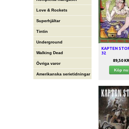
Love & Rockets
Superhjältar
Tintin
Underground
KAPTEN STOFI
Walking Dead
32
89,50 K
Övriga varor
Köp n
Amerikanska serietidningar