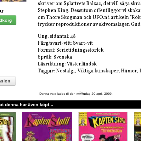
skriver om Splattrets Balzac, det vill säga skr
Stephen King. Dessutom offentliggör vi skak
kr
om Thore Skogman och UFO:n i artikeln "Rökt
trycker reproduktioner av skivomslagen Gu
Ung. sidantal: 48
Färg/svart-vitt: Svart-vit
Format: Serietidningsstorlek
Språk: Svenska
Läsriktning: Västerländsk
Taggar: Nostalgi, Viktiga kunskaper, Humor,
nsion
Denna vara lades till den mÃ¥ndag 20 april, 2009.
t denna har även köpt...