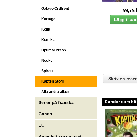
Galago/Ordfront
59,75 
Kartago
Kolik
Komika
Optimal Press
Rocky
Spirou
Skriv en rece
Kapten Stofil
Alla andra album
Kunder som köp
Serier på franska
Conan
EC
Kompletta mangaset