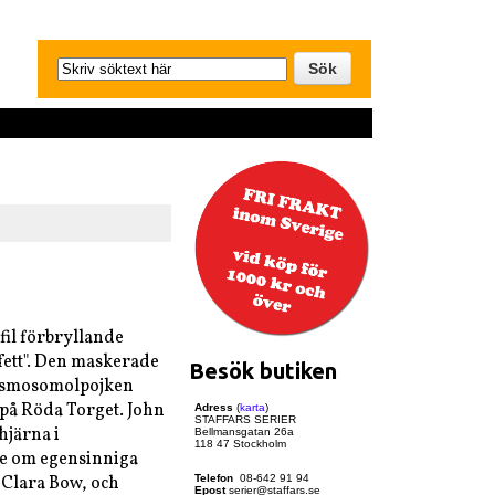
fil förbryllande
fett". Den maskerade
Besök butiken
kosmosomolpojken
på Röda Torget. John
Adress
(
karta
)
STAFFARS SERIER
hjärna i
Bellmansgatan 26a
118 47 Stockholm
rie om egensinniga
 Clara Bow, och
Telefon
08-642 91 94
Epost
serier@staffars.se