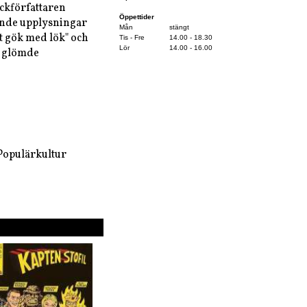
äckförfattaren
Öppettider
ande upplysningar
Mån
stängt
 gök med lök" och
Tis - Fre
14.00 - 18.30
Lör
14.00 - 16.00
d glömde
 Populärkultur