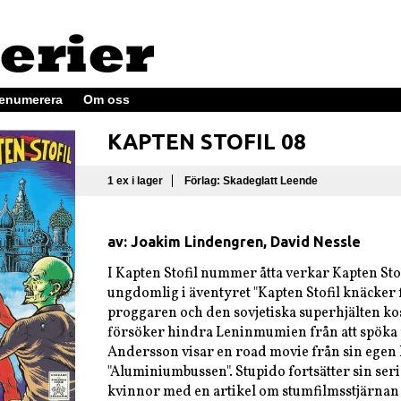
enumerera
Om oss
KAPTEN STOFIL 08
1 ex i lager
Förlag: Skadeglatt Leende
av: Joakim Lindengren, David Nessle
I Kapten Stofil nummer åtta verkar Kapten Sto
ungdomlig i äventyret "Kapten Stofil knäcker 
proggaren och den sovjetiska superhjälten 
försöker hindra Leninmumien från att spöka 
Andersson visar en road movie från sin egen 
"Aluminiumbussen". Stupido fortsätter sin se
kvinnor med en artikel om stumfilmsstjärnan