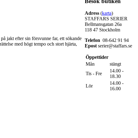
Besök butiken
Adress
(
karta
)
STAFFARS SERIER
Bellmansgatan 26a
118 47 Stockholm
 jakt efter sin försvunne far, ett sökande
Telefon
08-642 91 94
rättelse med högt tempo och stort hjärta,
Epost
serier@staffars.se
Öppettider
Mån
stängt
14.00 -
Tis - Fre
18.30
14.00 -
Lör
16.00