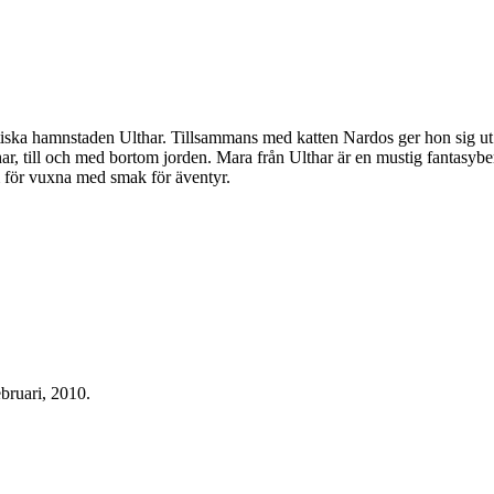
ska hamnstaden Ulthar. Tillsammans med katten Nardos ger hon sig ut på
thar, till och med bortom jorden. Mara från Ulthar är en mustig fantasybe
 för vuxna med smak för äventyr.
ebruari, 2010.