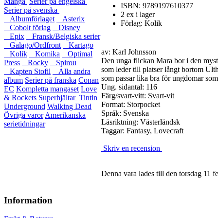
Manga
Serier på engelska
ISBN: 9789197610377
Serier på svenska
2 ex i lager
Albumförlaget
Asterix
Förlag: Kolik
Cobolt förlag
Disney
Epix
Fransk/Belgiska serier
Galago/Ordfront
Kartago
av: Karl Johnsson
Kolik
Komika
Optimal
Den unga flickan Mara bor i den mysti
Press
Rocky
Spirou
som leder till platser långt bortom Ul
Kapten Stofil
Alla andra
som passar lika bra för ungdomar som
album
Serier på franska
Conan
Ung. sidantal: 116
EC
Kompletta mangaset
Love
Färg/svart-vitt: Svart-vit
& Rockets
Superhjältar
Tintin
Format: Storpocket
Underground
Walking Dead
Språk: Svenska
Övriga varor
Amerikanska
Läsriktning: Västerländsk
serietidningar
Taggar: Fantasy, Lovecraft
Skriv en recension
Denna vara lades till den torsdag 11 f
Information