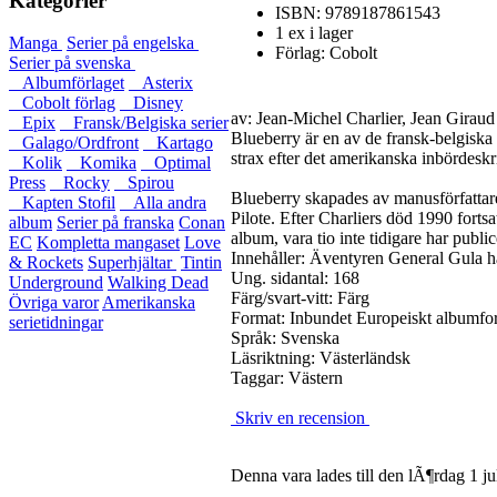
Kategorier
ISBN: 9789187861543
1 ex i lager
Manga
Serier på engelska
Förlag: Cobolt
Serier på svenska
Albumförlaget
Asterix
Cobolt förlag
Disney
av: Jean-Michel Charlier, Jean Giraud
Epix
Fransk/Belgiska serier
Blueberry är en av de fransk-belgiska 
Galago/Ordfront
Kartago
strax efter det amerikanska inbördesk
Kolik
Komika
Optimal
Press
Rocky
Spirou
Blueberry skapades av manusförfattar
Kapten Stofil
Alla andra
Pilote. Efter Charliers död 1990 forts
album
Serier på franska
Conan
album, vara tio inte tidigare har publi
EC
Kompletta mangaset
Love
Innehåller:
Äventyren General Gula h
& Rockets
Superhjältar
Tintin
Ung. sidantal: 168
Underground
Walking Dead
Färg/svart-vitt: Färg
Övriga varor
Amerikanska
Format: Inbundet Europeiskt albumfo
serietidningar
Språk: Svenska
Läsriktning: Västerländsk
Taggar: Västern
Skriv en recension
Denna vara lades till den lÃ¶rdag 1 ju