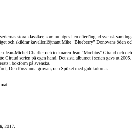
seriernas stora klassiker, som nu utges i en efterlängtad svensk samlings
riget och skildrar kavallerilöjtnant Mike "Blueberry" Donovans öden oc
en Jean-Michel Charlier och tecknaren Jean "Moebius" Giraud och debu
atte Giraud serien på egen hand. Det sista albumet i serien gavs ut 2005.
cerats i bokform på svenska.
året; Den försvunna gruvan; och Spöket med guldkulorna.
rmat
li, 2017.