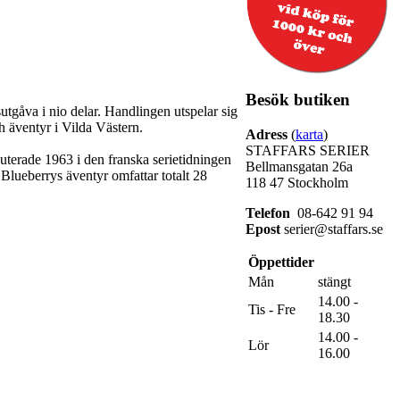
Besök butiken
utgåva i nio delar. Handlingen utspelar sig
h äventyr i Vilda Västern.
Adress
(
karta
)
STAFFARS SERIER
terade 1963 i den franska serietidningen
Bellmansgatan 26a
 Blueberrys äventyr omfattar totalt 28
118 47 Stockholm
Telefon
08-642 91 94
Epost
serier@staffars.se
Öppettider
Mån
stängt
14.00 -
Tis - Fre
18.30
14.00 -
Lör
16.00