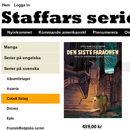
Hem
Logga In
Nyinkommet
Kommande amerikanskt
Prenumerera
Om
Manga
Serier på engelska
Serier på svenska
Albumförlaget
Asterix
Cobolt förlag
Disney
Epix
439,00 kr
Fransk/Belgiska serier