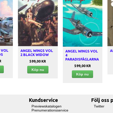
 VOL
ANGEL WINGS VOL
A
ANGEL WINGS VOL
DS
2 BLACK WIDOW
4
PARADISFÅGLARNA
R
599,00 KR
599,00 KR
u
Köp nu
Köp nu
Kundservice
Följ oss 
Previewskatalogen
Twitter
Prenumerationsservice