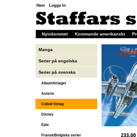
Hem
Logga In
Nyinkommet
Kommande amerikanskt
Pr
Manga
Serier på engelska
Serier på svenska
Albumförlaget
Asterix
Cobolt förlag
Disney
Epix
233,00
Fransk/Belgiska serier