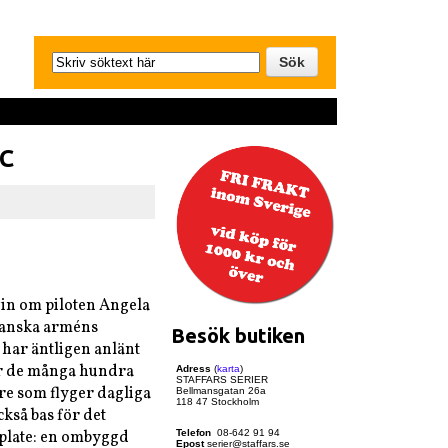
C
gin om piloten Angela
kanska arméns
Besök butiken
har äntligen anlänt
 för de många hundra
Adress
(
karta
)
STAFFARS SERIER
e som flyger dagliga
Bellmansgatan 26a
118 47 Stockholm
ckså bas för det
plate: en ombyggd
Telefon
08-642 91 94
Epost
serier@staffars.se