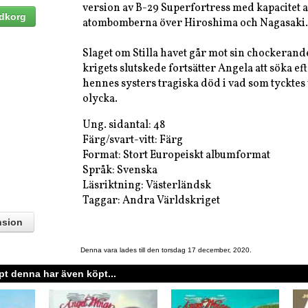
version av B-29 Superfortress med kapacitet at
atombomberna över Hiroshima och Nagasaki.
Slaget om Stilla havet går mot sin chockerand
krigets slutskede fortsätter Angela att söka e
hennes systers tragiska död i vad som tycktes 
olycka.
Ung. sidantal: 48
Färg/svart-vitt: Färg
Format: Stort Europeiskt albumformat
Språk: Svenska
Läsriktning: Västerländsk
Taggar: Andra Världskriget
nsion
Denna vara lades till den torsdag 17 december, 2020.
t denna har även köpt...