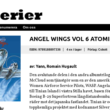
enumerera
Om oss
ANGEL WINGS VOL 6 ATOMI
ISBN: 9789188897336
4 ex i lager
Förlag: Cobolt
av: Yann, Romain Hugault
Den avslutande delen i den andra albumtrilo
McCloud som tjänstgör som en av den ameri
Women Airforce Service Pilots, WASP. Angela 
till Tinian Island i västra Stilla havet, basen
Boeing B-29 Superfortress långdistansbombar
räder mot det japanska fastlandet. Tinian är o
topphemliga projektet med kodnamnet Silver
 kr