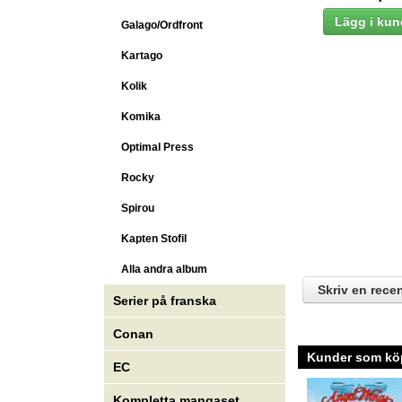
Galago/Ordfront
Kartago
Kolik
Komika
Optimal Press
Rocky
Spirou
Kapten Stofil
Alla andra album
Skriv en rece
Serier på franska
Conan
Kunder som köp
EC
Kompletta mangaset