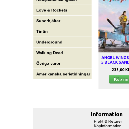
Love & Rockets
Superhjältar
Tintin
Underground
Walking Dead
ANGEL WINGS
5 BLACK SAN
Övriga varor
233,00 K
Amerikanska serietidningar
Köp n
Information
Frakt & Returer
Köpinformation