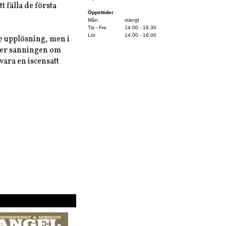
t fälla de första
Öppettider
Mån
stängt
Tis - Fre
14.00 - 18.30
Lör
14.00 - 16.00
e upplösning, men i
fter sanningen om
vara en iscensatt