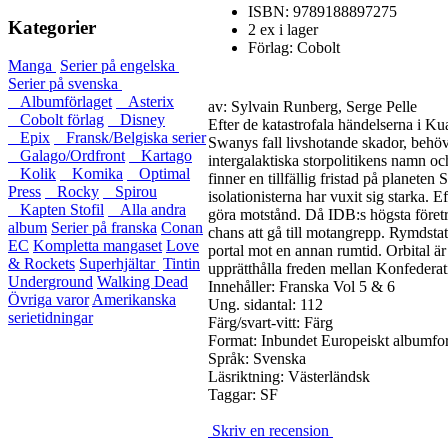
ISBN: 9789188897275
Kategorier
2 ex i lager
Förlag: Cobolt
Manga
Serier på engelska
Serier på svenska
Albumförlaget
Asterix
av: Sylvain Runberg, Serge Pelle
Cobolt förlag
Disney
Efter de katastrofala händelserna i 
Epix
Fransk/Belgiska serier
Swanys fall livshotande skador, behöv
Galago/Ordfront
Kartago
intergalaktiska storpolitikens namn och
Kolik
Komika
Optimal
finner en tillfällig fristad på planete
Press
Rocky
Spirou
isolationisterna har vuxit sig starka. 
Kapten Stofil
Alla andra
göra motstånd. Då IDB:s högsta företr
album
Serier på franska
Conan
chans att gå till motangrepp. Rymdst
EC
Kompletta mangaset
Love
portal mot en annan rumtid. Orbital ä
& Rockets
Superhjältar
Tintin
upprätthålla freden mellan Konfedera
Underground
Walking Dead
Innehåller:
Franska Vol 5 & 6
Övriga varor
Amerikanska
Ung. sidantal: 112
serietidningar
Färg/svart-vitt: Färg
Format: Inbundet Europeiskt albumfo
Språk: Svenska
Läsriktning: Västerländsk
Taggar: SF
Skriv en recension