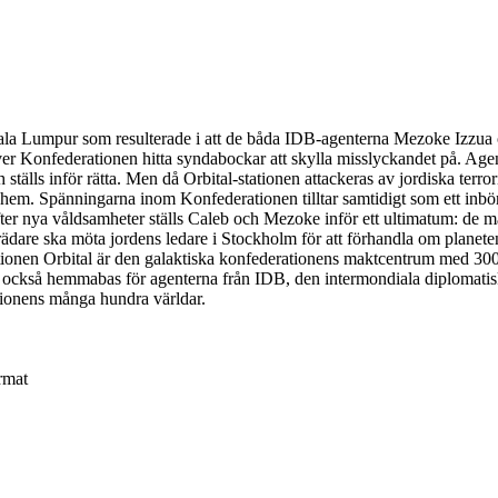
Kuala Lumpur som resulterade i att de båda IDB-agenterna Mezoke Izzu
er Konfederationen hitta syndabockar att skylla misslyckandet på. Agent
 ställs inför rätta. Men då Orbital-stationen attackeras av jordiska ter
n Shem. Spänningarna inom Konfederationen tilltar samtidigt som ett inbör
Efter nya våldsamheter ställs Caleb och Mezoke inför ett ultimatum: de måst
ädare ska möta jordens ledare i Stockholm för att förhandla om planeten
ationen Orbital är den galaktiska konfederationens maktcentrum med 3
r också hemmabas för agenterna från IDB, den intermondiala diplomatis
tionens många hundra världar.
rmat