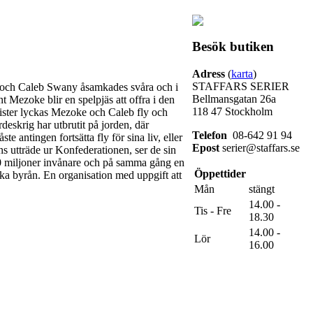
Besök butiken
Adress
(
karta
)
STAFFARS SERIER
a och Caleb Swany åsamkades svåra och i
Bellmansgatan 26a
 Mezoke blir en spelpjäs att offra i den
118 47 Stockholm
rorister lyckas Mezoke och Caleb fly och
deskrig har utbrutit på jorden, där
Telefon
08-642 91 94
e antingen fortsätta fly för sina liv, eller
Epost
serier@staffars.se
s utträde ur Konfederationen, ser de sin
00 miljoner invånare och på samma gång en
Öppettider
ka byrån. En organisation med uppgift att
Mån
stängt
14.00 -
Tis - Fre
18.30
14.00 -
Lör
16.00