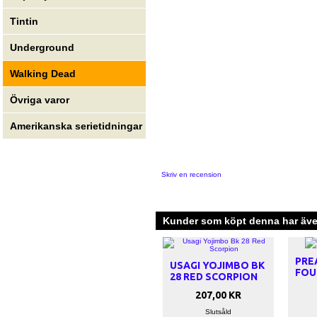
Tintin
Underground
Walking Dead
Övriga varor
Amerikanska serietidningar
Skriv en recension
Kunder som köpt denna har även
PRE
USAGI YOJIMBO BK
FOU
28 RED SCORPION
207,00 KR
Slutsåld