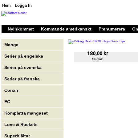
Hem
Logga In
Nyinkommet
Kommande amerikanskt
Prenumerera
Om
Manga
180,00 kr
Serier på engelska
Slutsåld
Serier på svenska
Serier på franska
Conan
EC
Kompletta mangaset
Love & Rockets
Superhjältar