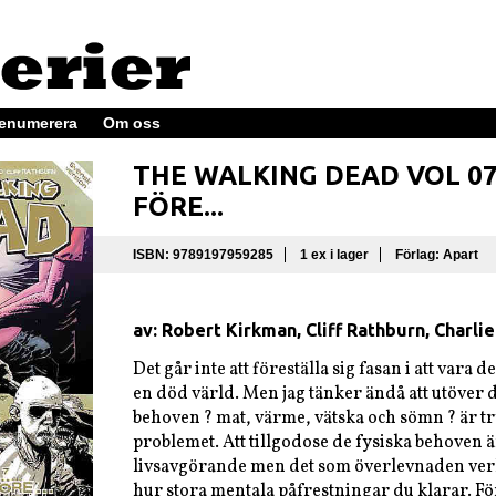
enumerera
Om oss
THE WALKING DEAD VOL 0
FÖRE...
ISBN: 9789197959285
1 ex i lager
Förlag: Apart
av: Robert Kirkman, Cliff Rathburn, Charli
Det går inte att föreställa sig fasan i att vara
en död värld. Men jag tänker ändå att utöver 
behoven ? mat, värme, vätska och sömn ? är tr
problemet. Att tillgodose de fysiska behoven ä
livsavgörande men det som överlevnaden ver
hur stora mentala påfrestningar du klarar. Fö