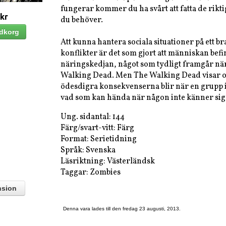
fungerar kommer du ha svårt att fatta de rikti
 kr
du behöver.
Att kunna hantera sociala situationer på ett bra
konflikter är det som gjort att människan befin
näringskedjan, något som tydligt framgår nä
Walking Dead. Men The Walking Dead visar oc
ödesdigra konsekvenserna blir när en grupp i
vad som kan hända när någon inte känner sig 
Ung. sidantal: 144
Färg/svart-vitt: Färg
Format: Serietidning
Språk: Svenska
Läsriktning: Västerländsk
Taggar: Zombies
nsion
Denna vara lades till den fredag 23 augusti, 2013.