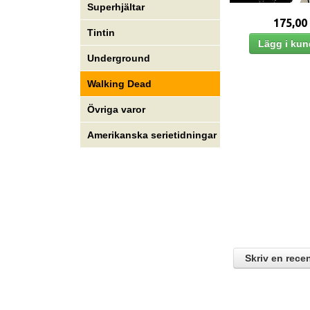
Superhjältar
175,00
Tintin
Underground
Walking Dead
Övriga varor
Amerikanska serietidningar
Skriv en rece