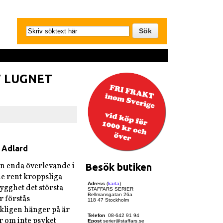
7 LUGNET
e Adlard
 den enda överlevande i
Besök butiken
de rent kroppsliga
Adress
(
karta
)
ygghet det största
STAFFARS SERIER
Bellmansgatan 26a
r förstås
118 47 Stockholm
kligen hänger på är
Telefon
08-642 91 94
r om inte psyket
Epost
serier@staffars.se