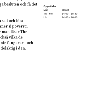
ga besluten och få det
Öppettider
Mån
stängt
Tis - Fre
14.00 - 18.30
Lör
14.00 - 16.00
 sätt och lösa
ner sig överst i
r man läser The
kså vilka de
nte fungerar - och
delaktig i den.