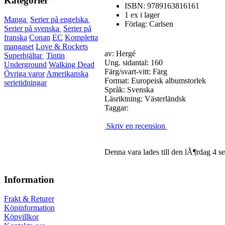
Kategorier
ISBN: 9789163816161
1 ex i lager
Manga
Serier på engelska
Förlag: Carlsen
Serier på svenska
Serier på
franska
Conan
EC
Kompletta
mangaset
Love & Rockets
av: Hergé
Superhjältar
Tintin
Ung. sidantal: 160
Underground
Walking Dead
Färg/svart-vitt: Färg
Övriga varor
Amerikanska
Format: Europeisk albumstorlek
serietidningar
Språk: Svenska
Läsriktning: Västerländsk
Taggar:
Skriv en recension
Denna vara lades till den lÃ¶rdag 4 s
Information
Frakt & Returer
Köpinformation
Köpvillkor