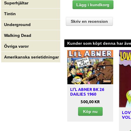
Superhjältar
Tintin
Skriv en recension
Underground
Walking Dead
Kunder som köpt denna har även
Övriga varor
Amerikanska serietidningar
LI'L ABNER BK 26
DAILIES 1960
500,00 KR
Köp nu
LOV
VOL.