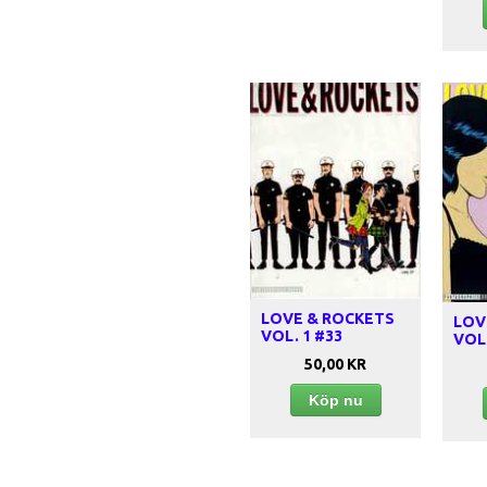
LOVE & ROCKETS
LOV
VOL. 1 #33
VOL.
50,00 KR
Köp nu